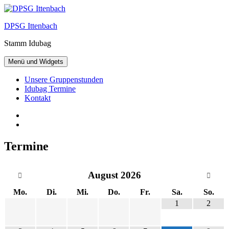
Zum
Inhalt
DPSG Ittenbach
springen
Stamm Idubag
Menü und Widgets
Unsere Gruppenstunden
Idubag Termine
Kontakt
Facebook
Twitter
Termine
August
2026
Mo.
Di.
Mi.
Do.
Fr.
Sa.
So.
1
2