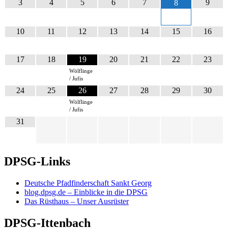
3
4
5
6
7
9
8
10
11
12
13
14
15
16
17
18
19
20
21
22
23
Wölflinge
/ Jufis
24
25
26
27
28
29
30
Wölflinge
/ Jufis
31
DPSG-Links
Deutsche Pfadfinderschaft Sankt Georg
blog.dpsg.de – Einblicke in die DPSG
Das Rüsthaus – Unser Ausrüster
DPSG-Ittenbach