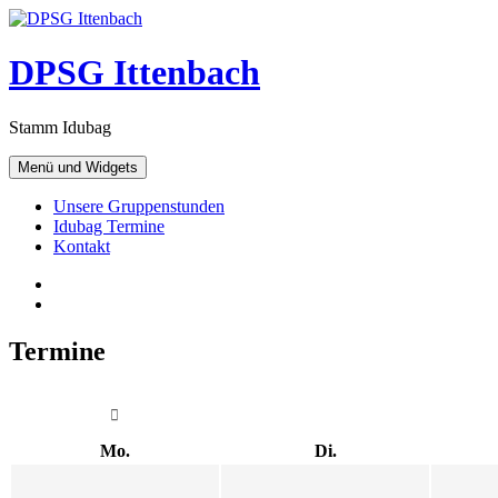
Zum
Inhalt
springen
DPSG Ittenbach
Stamm Idubag
Menü und Widgets
Unsere Gruppenstunden
Idubag Termine
Kontakt
Facebook
Twitter
Termine
Mo.
Di.