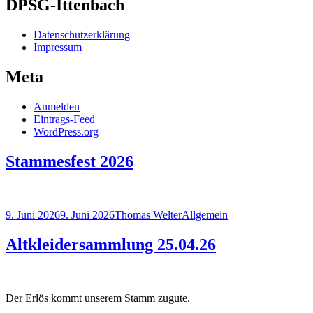
DPSG-Ittenbach
Datenschutzerklärung
Impressum
Meta
Anmelden
Eintrags-Feed
WordPress.org
Stammesfest 2026
Veröffentlicht
Autor
Kategorien
9. Juni 2026
9. Juni 2026
Thomas Welter
Allgemein
am
Altkleidersammlung 25.04.26
Der Erlös kommt unserem Stamm zugute.