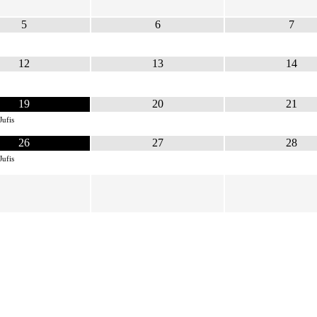
5
6
7
12
13
14
19
20
21
Jufis
26
27
28
Jufis