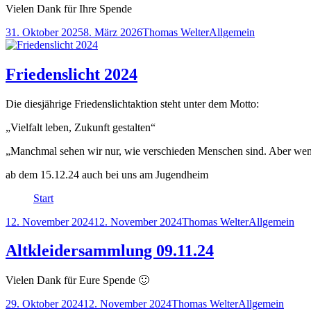
Vielen Dank für Ihre Spende
Veröffentlicht
Autor
Kategorien
31. Oktober 2025
8. März 2026
Thomas Welter
Allgemein
am
Friedenslicht 2024
Die diesjährige Friedenslichtaktion steht unter dem Motto:
„Vielfalt leben, Zukunft gestalten“
„Manchmal sehen wir nur, wie verschieden Menschen sind. Aber wenn 
ab dem 15.12.24 auch bei uns am Jugendheim
Start
Veröffentlicht
Autor
Kategorien
12. November 2024
12. November 2024
Thomas Welter
Allgemein
am
Altkleidersammlung 09.11.24
Vielen Dank für Eure Spende 🙂
Veröffentlicht
Autor
Kategorien
29. Oktober 2024
12. November 2024
Thomas Welter
Allgemein