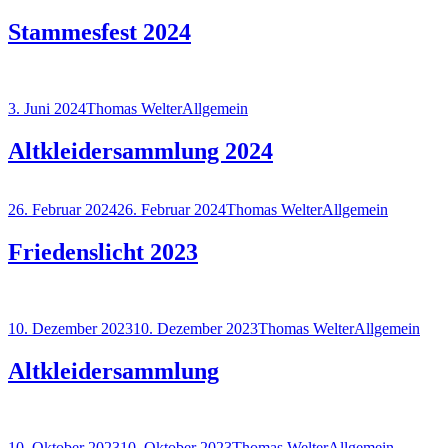
am
Stammesfest 2024
Veröffentlicht
Autor
Kategorien
3. Juni 2024
Thomas Welter
Allgemein
am
Altkleidersammlung 2024
Veröffentlicht
Autor
Kategorien
26. Februar 2024
26. Februar 2024
Thomas Welter
Allgemein
am
Friedenslicht 2023
Veröffentlicht
Autor
Kategorien
10. Dezember 2023
10. Dezember 2023
Thomas Welter
Allgemein
am
Altkleidersammlung
Veröffentlicht
Autor
Kategorien
10. Oktober 2023
10. Oktober 2023
Thomas Welter
Allgemein