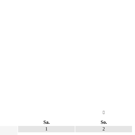
Sa.
So.
1
2