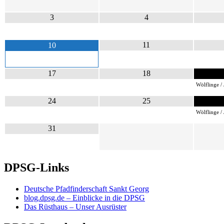
3
4
11
10
17
18
Wölflinge / 
24
25
Wölflinge / 
31
DPSG-Links
Deutsche Pfadfinderschaft Sankt Georg
blog.dpsg.de – Einblicke in die DPSG
Das Rüsthaus – Unser Ausrüster