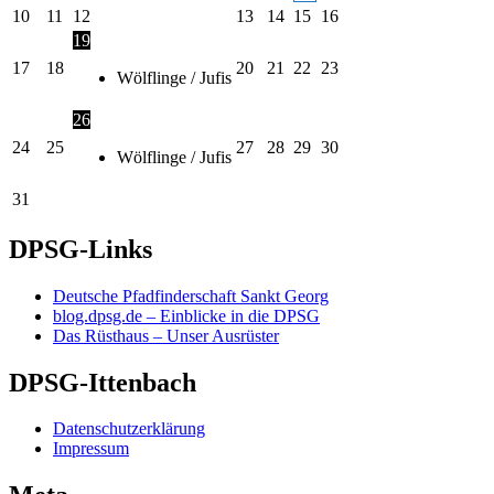
10
11
12
13
14
15
16
19
17
18
20
21
22
23
Wölflinge / Jufis
26
24
25
27
28
29
30
Wölflinge / Jufis
31
DPSG-Links
Deutsche Pfadfinderschaft Sankt Georg
blog.dpsg.de – Einblicke in die DPSG
Das Rüsthaus – Unser Ausrüster
DPSG-Ittenbach
Datenschutzerklärung
Impressum