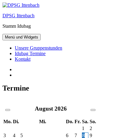
Zum
Inhalt
DPSG Ittenbach
springen
Stamm Idubag
Menü und Widgets
Unsere Gruppenstunden
Idubag Termine
Kontakt
Facebook
Twitter
Termine
August
2026
Mo.
Di.
Mi.
Do.
Fr.
Sa.
So.
1
2
3
4
5
6
7
8
9