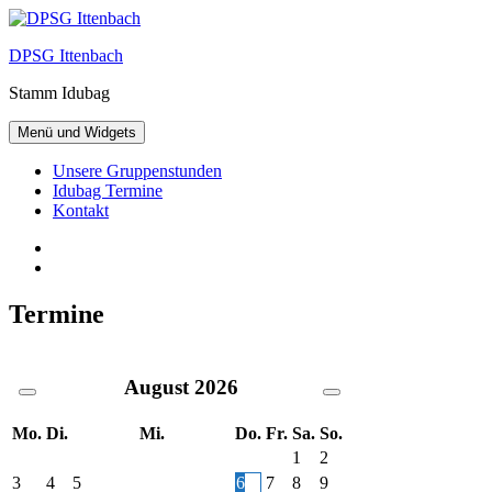
Zum
Inhalt
DPSG Ittenbach
springen
Stamm Idubag
Menü und Widgets
Unsere Gruppenstunden
Idubag Termine
Kontakt
Facebook
Twitter
Termine
August
2026
Mo.
Di.
Mi.
Do.
Fr.
Sa.
So.
1
2
3
4
5
6
7
8
9