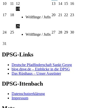
10
11
12
13
14
15
16
19
17
18
20
21
22
23
Wölflinge / Jufis
26
24
25
27
28
29
30
Wölflinge / Jufis
31
DPSG-Links
Deutsche Pfadfinderschaft Sankt Georg
blog.dpsg.de – Einblicke in die DPSG
Das Rüsthaus – Unser Ausrüster
DPSG-Ittenbach
Datenschutzerklärung
Impressum