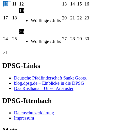
10
11
12
13
14
15
16
19
17
18
20
21
22
23
Wölflinge / Jufis
26
24
25
27
28
29
30
Wölflinge / Jufis
31
DPSG-Links
Deutsche Pfadfinderschaft Sankt Georg
blog.dpsg.de – Einblicke in die DPSG
Das Rüsthaus – Unser Ausrüster
DPSG-Ittenbach
Datenschutzerklärung
Impressum