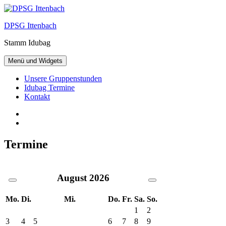
Zum
Inhalt
DPSG Ittenbach
springen
Stamm Idubag
Menü und Widgets
Unsere Gruppenstunden
Idubag Termine
Kontakt
Facebook
Twitter
Termine
August
2026
Mo.
Di.
Mi.
Do.
Fr.
Sa.
So.
1
2
3
4
5
6
7
8
9